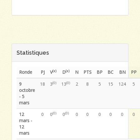
Statistiques
(x)
(x)
Ronde
PJ
V
D
N
PTS
BP
BC
BN
PP
(0)
(0)
9
18
3
13
2
8
5
15
124
5
octobre
- 5
mars
(0)
(0)
12
0
0
0
0
0
0
0
0
0
mars -
12
mars