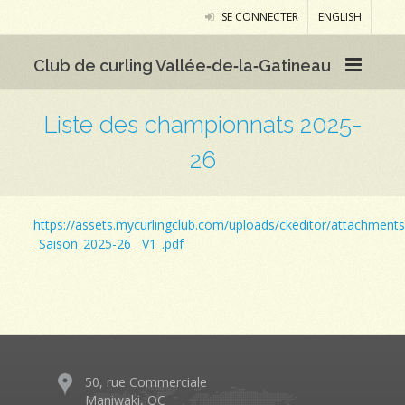
SE CONNECTER
ENGLISH
Club de curling Vallée‑de‑la‑Gatineau
Liste des championnats 2025-
26
https://assets.mycurlingclub.com/uploads/ckeditor/attachment
_Saison_2025-26__V1_.pdf
50, rue Commerciale
Maniwaki, QC