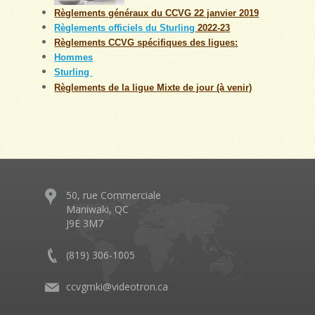
Règlements généraux du CCVG 22 janvier 2019
Règlements officiels du Sturling
2022-23
Règlements CCVG spécifiques des ligues:
Hommes
Sturling
Règlements de la ligue Mixte de jour (à venir)
50, rue Commerciale
Maniwaki, QC
J9E 3M7
(819) 306-1005
ccvgmki@videotron.ca