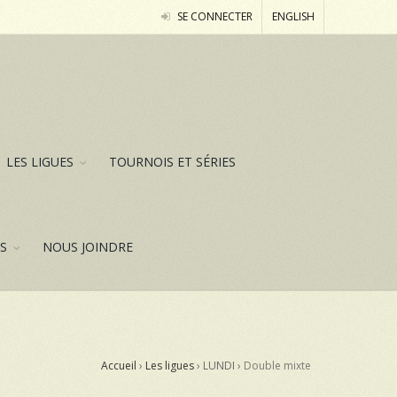
SE CONNECTER
ENGLISH
LES LIGUES
TOURNOIS ET SÉRIES
ES
NOUS JOINDRE
Accueil
›
Les ligues
› LUNDI ›
Double mixte