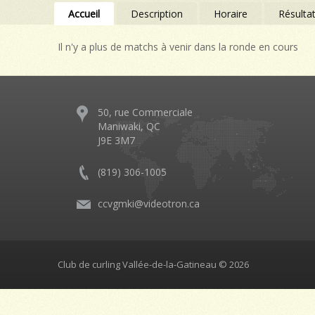
Accueil
Description
Horaire
Résulta
Il n'y a plus de matchs à venir dans la ronde en cours
50, rue Commerciale
Maniwaki, QC
J9E 3M7
(819) 306-1005
ccvgmki@videotron.ca
Club de curling Vallée-de-la-Gatineau © 2026