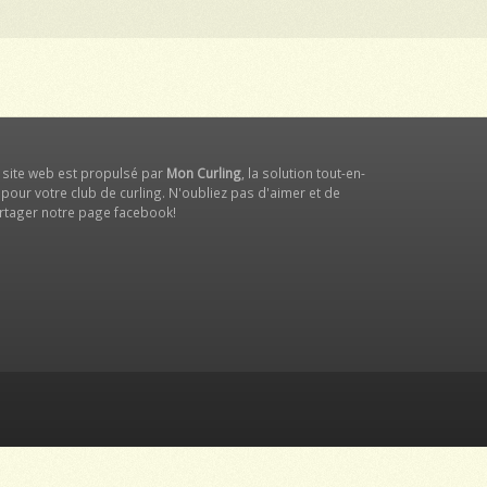
 site web est propulsé par
Mon Curling
, la solution tout-en-
 pour votre club de curling. N'oubliez pas d'aimer et de
rtager notre
page facebook
!