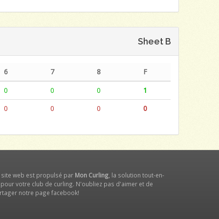
Sheet B
6
7
8
F
0
0
0
1
0
0
0
0
 site web est propulsé par
Mon Curling
, la solution tout-en-
 pour votre club de curling. N'oubliez pas d'aimer et de
rtager notre
page facebook
!