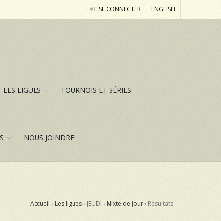
SE CONNECTER
ENGLISH
LES LIGUES
TOURNOIS ET SÉRIES
ES
NOUS JOINDRE
Accueil
›
Les ligues
› JEUDI ›
Mixte de jour
›
Résultats