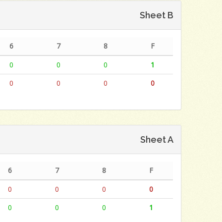
Sheet B
6
7
8
F
0
0
0
1
0
0
0
0
Sheet A
6
7
8
F
0
0
0
0
0
0
0
1