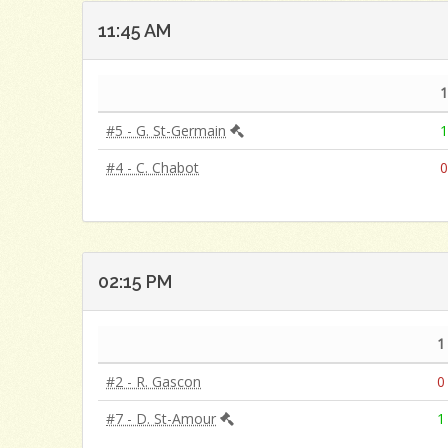
11:45 AM
#5 - G. St-Germain
#4 - C. Chabot
02:15 PM
1
#2 - R. Gascon
0
#7 - D. St-Amour
1