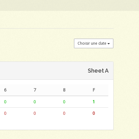
Choisir une date
Sheet A
6
7
8
F
0
0
0
1
0
0
0
0