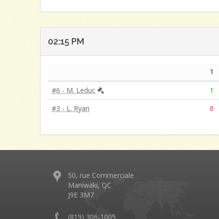
02:15 PM
1
#6 - M. Leduc
1
#3 - L. Ryan
0
50, rue Commerciale
Maniwaki, QC
J9E 3M7
(819) 306-1005