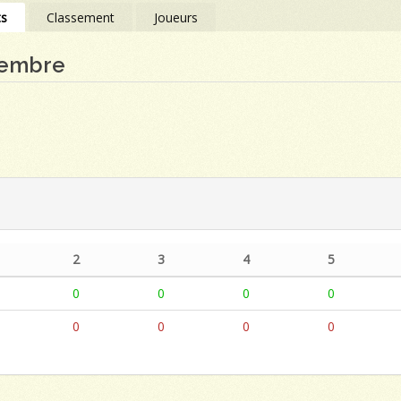
ts
Classement
Joueurs
cembre
2
3
4
5
0
0
0
0
0
0
0
0