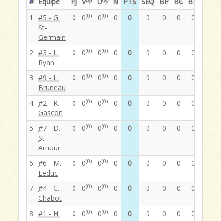
#
Équipe
PJ
V
D
N
PTS
SEQ
BP
BC
BN
PP
(0)
(0)
1
#5 - G.
0
0
0
0
0
0
0
0
0
0
St-
Germain
(0)
(0)
2
#3 - L.
0
0
0
0
0
0
0
0
0
0
Ryan
(0)
(0)
3
#9 - L.
0
0
0
0
0
0
0
0
0
0
Bruneau
(0)
(0)
4
#2 - R.
0
0
0
0
0
0
0
0
0
0
Gascon
(0)
(0)
5
#7 - D.
0
0
0
0
0
0
0
0
0
0
St-
Amour
(0)
(0)
6
#6 - M.
0
0
0
0
0
0
0
0
0
0
Leduc
(0)
(0)
7
#4 - C.
0
0
0
0
0
0
0
0
0
0
Chabot
(0)
(0)
8
#1 - H.
0
0
0
0
0
0
0
0
0
0