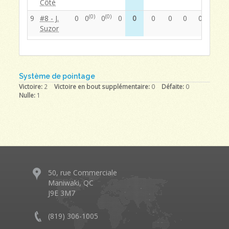
Côté
(0)
(0)
9
#8 - J.
0
0
0
0
0
0
0
0
0
0
Suzor
Système de pointage
Victoire:
2
Victoire en bout supplémentaire:
0
Défaite:
0
Nulle:
1
50, rue Commerciale
Maniwaki, QC
J9E 3M7
(819) 306-1005