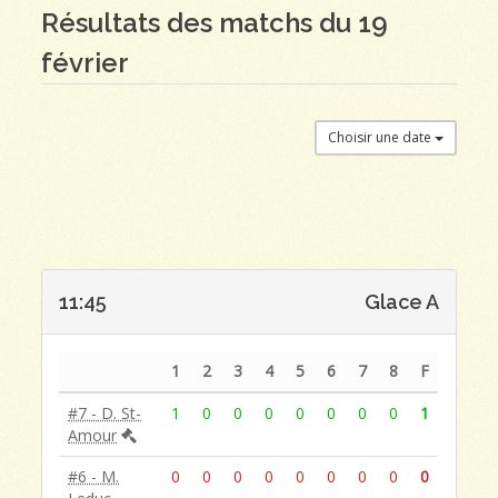
Résultats des matchs du 19
février
Choisir une date
11:45
Glace A
1
2
3
4
5
6
7
8
F
#7 - D. St-
1
0
0
0
0
0
0
0
1
Amour
#6 - M.
0
0
0
0
0
0
0
0
0