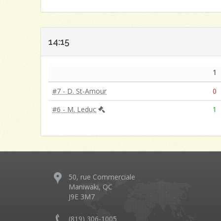
14:15
1
#7 - D. St-Amour
0
#6 - M. Leduc
1
50, rue Commerciale
Maniwaki, QC
J9E 3M7
(819) 306-1005