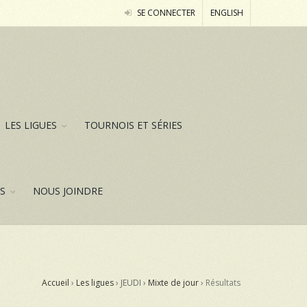
SE CONNECTER
ENGLISH
LES LIGUES
TOURNOIS ET SÉRIES
ES
NOUS JOINDRE
Accueil
›
Les ligues
› JEUDI ›
Mixte de jour
›
Résultats