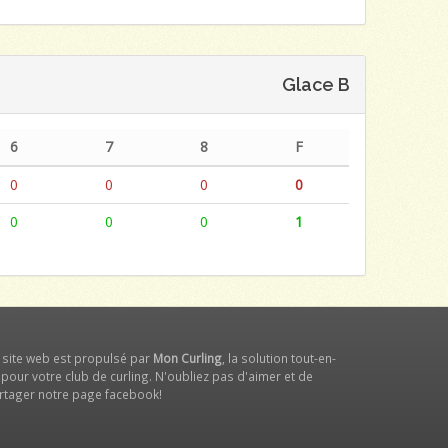
Glace B
6
7
8
F
0
0
0
0
0
0
0
1
 site web est propulsé par
Mon Curling
, la solution tout-en-
 pour votre club de curling. N'oubliez pas d'aimer et de
rtager notre
page facebook
!