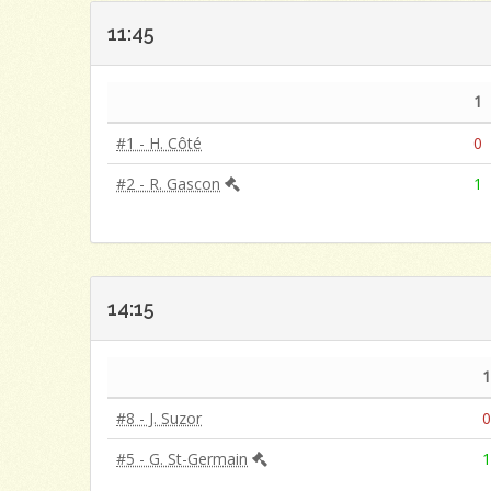
11:45
1
#1 - H. Côté
0
#2 - R. Gascon
1
14:15
#8 - J. Suzor
#5 - G. St-Germain