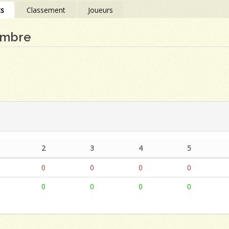
ts
Classement
Joueurs
embre
2
3
4
5
0
0
0
0
0
0
0
0