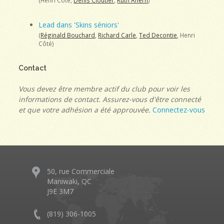
(Henri Côté,
Denis Cloutier
,
Ruth Ahern
)
Lead dans 'Skins séniors'
(
Réginald Bouchard
,
Richard Carle
,
Ted Decontie
, Henri
Côté)
Contact
Vous devez être membre actif du club pour voir les
informations de contact. Assurez-vous d'être connecté
et que votre adhésion a été approuvée.
Connectez-vous
50, rue Commerciale
Maniwaki, QC
J9E 3M7
(819) 306-1005