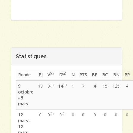
Statistiques
(x)
(x)
Ronde
PJ
V
D
N
PTS
BP
BC
BN
PP
(0)
(0)
9
18
3
14
1
7
4
15
125
4
octobre
- 5
mars
(0)
(0)
12
0
0
0
0
0
0
0
0
0
mars -
12
mars