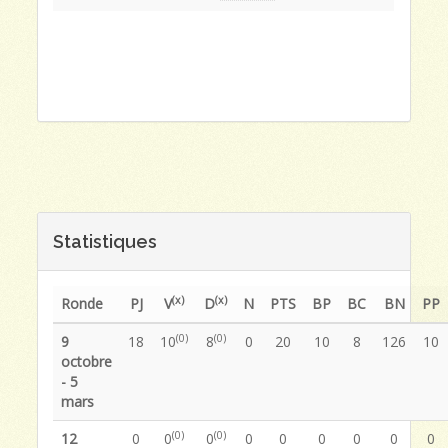
Statistiques
(x)
(x)
Ronde
PJ
V
D
N
PTS
BP
BC
BN
PP
(0)
(0)
9
18
10
8
0
20
10
8
126
10
octobre
- 5
mars
(0)
(0)
12
0
0
0
0
0
0
0
0
0