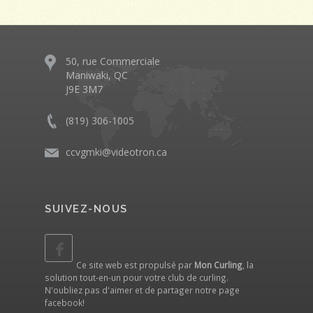
50, rue Commerciale
Maniwaki, QC
J9E 3M7
(819) 306-1005
ccvgmki@videotron.ca
SUIVEZ-NOUS
Ce site web est propulsé par
Mon Curling
, la
solution tout-en-un pour votre club de curling.
N'oubliez pas d'aimer et de partager notre
page
facebook
!