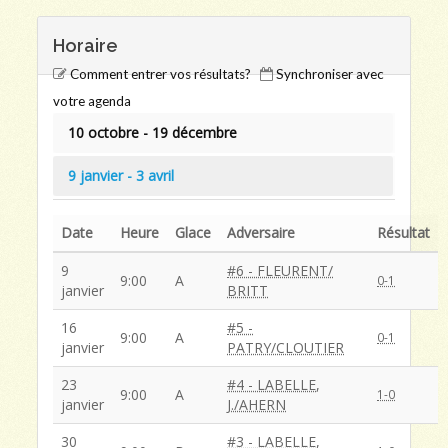
Horaire
Comment entrer vos résultats?
Synchroniser avec
votre agenda
10 octobre - 19 décembre
9 janvier - 3 avril
Date
Heure
Glace
Adversaire
Résultat
9
#6 - FLEURENT/
9:00
A
0-1
janvier
BRITT
16
#5 -
9:00
A
0-1
janvier
PATRY/CLOUTIER
23
#4 - LABELLE,
9:00
A
1-0
janvier
J./AHERN
30
#3 - LABELLE,