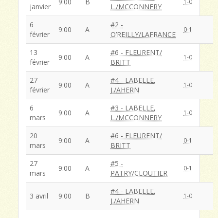
9:00
B
1-0
janvier
L./MCCONNERY
6
#2 -
9:00
A
0-1
février
O’REILLY/LAFRANCE
13
#6 - FLEURENT/
9:00
A
1-0
février
BRITT
27
#4 - LABELLE,
9:00
A
1-0
février
J./AHERN
6
#3 - LABELLE,
9:00
A
1-0
mars
L./MCCONNERY
20
#6 - FLEURENT/
9:00
A
0-1
mars
BRITT
27
#5 -
9:00
A
0-1
mars
PATRY/CLOUTIER
#4 - LABELLE,
3 avril
9:00
B
1-0
J./AHERN