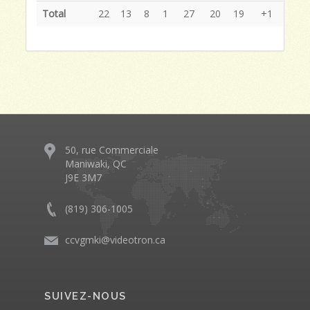
Total
22
13
8
1
27
20
19
+1
50, rue Commerciale
Maniwaki, QC
J9E 3M7
(819) 306-1005
ccvgmki@videotron.ca
SUIVEZ-NOUS