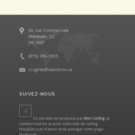
50, rue Commerciale
Maniwaki, QC
J9E 3M7
(819) 306-1005
ccvgmki@videotron.ca
SUIVEZ-NOUS
Ce site web est propulsé par
Mon Curling
, la
solution tout-en-un pour votre club de curling.
N'oubliez pas d'aimer et de partager notre
page
facebook
!