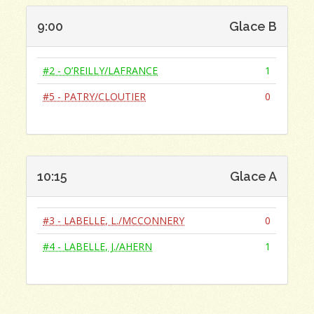
9:00
Glace B
#2 - O’REILLY/LAFRANCE
1
#5 - PATRY/CLOUTIER
0
10:15
Glace A
#3 - LABELLE, L./MCCONNERY
0
#4 - LABELLE, J./AHERN
1