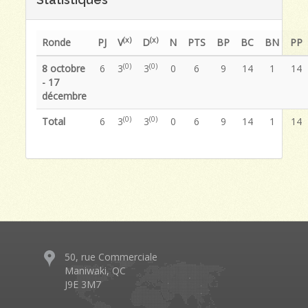
(x)
(x)
Ronde
PJ
V
D
N
PTS
BP
BC
BN
PP
(0)
(0)
8 octobre
6
3
3
0
6
9
14
1
14
- 17
décembre
(0)
(0)
Total
6
3
3
0
6
9
14
1
14
50, rue Commerciale
Maniwaki, QC
J9E 3M7