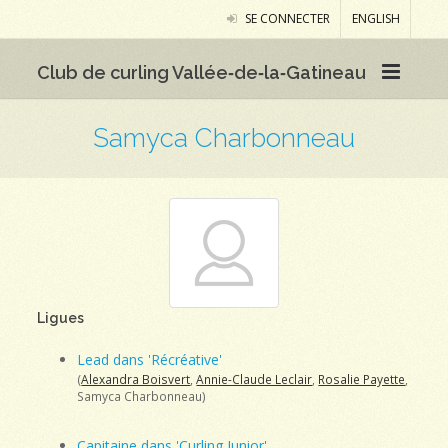
SE CONNECTER
ENGLISH
Club de curling Vallée‑de‑la‑Gatineau
Samyca Charbonneau
Ligues
Lead dans 'Récréative'
(
Alexandra Boisvert
,
Annie-Claude Leclair
,
Rosalie Payette
,
Samyca Charbonneau)
Capitaine dans 'Curling Junior'