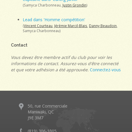
(Samyca Charbonneau,
Justin Grondin
)
Lead dans 'Homme compétition'
(
Vincent Courteau
,
Jérémie Marcil-Blais
,
Danny Beaudoin
,
Samyca Charbonneau)
Contact
Vous devez être membre actif du club pour voir les
informations de contact. Assurez-vous d'être connecté
et que votre adhésion a été approuvée.
Connectez-vous
50, rue Commerciale
Maniwaki, QC
J9E 3M7
(819) 306-1005