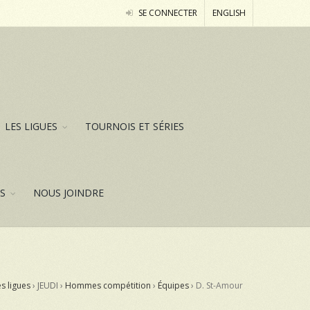
SE CONNECTER
ENGLISH
LES LIGUES
TOURNOIS ET SÉRIES
ES
NOUS JOINDRE
s ligues
› JEUDI ›
Hommes compétition
›
Équipes
›
D. St-Amour