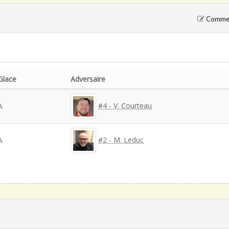
Comment
Glace
Adversaire
#4 - V. Courteau
A
#2 - M. Leduc
A