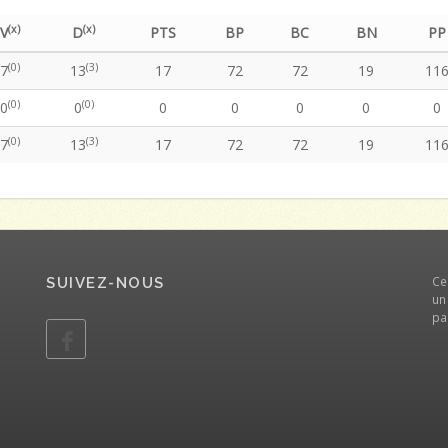
(x)
(x)
V
D
PTS
BP
BC
BN
PP
(0)
(3)
7
13
17
72
72
19
11
(0)
(0)
0
0
0
0
0
0
0
(0)
(3)
7
13
17
72
72
19
11
Ce
SUIVEZ-NOUS
un
pa