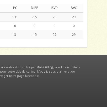
PC
DIFF
BVP
BVC
6
131
-15
29
29
0
0
0
0
6
131
-15
29
29
 site web est propulsé par
Mon Curling
, la solution tout-en-
 pour votre club de curling. N'oubliez pas d'aimer et de
rtager notre
page facebook
!