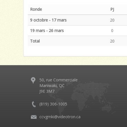
Ronde
PJ
9 octobre - 17 mars
20
19 mars - 26 mars
0
Total
20
50, rue Commerciale
Maniwaki, QC
J9E 3M7
(819) 306-1005
ccvgmki@videotron.ca