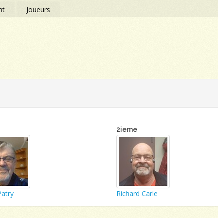
nt
Joueurs
2ieme
Patry
Richard Carle