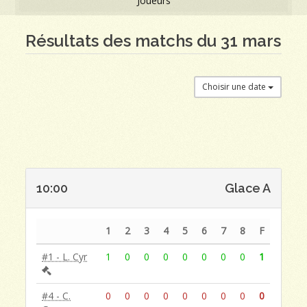
Joueurs
Résultats des matchs du 31 mars
Choisir une date
10:00
Glace A
1
2
3
4
5
6
7
8
F
#1 - L. Cyr
1
0
0
0
0
0
0
0
1
#4 - C.
0
0
0
0
0
0
0
0
0