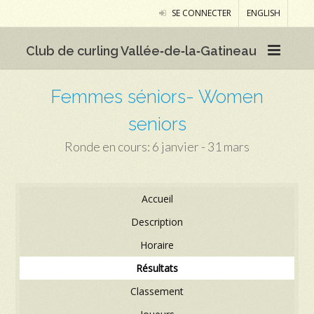
SE CONNECTER
ENGLISH
Club de curling Vallée‑de‑la‑Gatineau
Femmes séniors- Women
seniors
Ronde en cours: 6 janvier - 31 mars
Accueil
Description
Horaire
Résultats
Classement