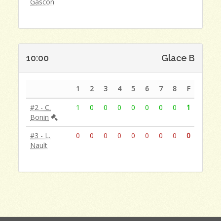
Gascon
10:00
Glace B
1
2
3
4
5
6
7
8
F
#2 - C.
1
0
0
0
0
0
0
0
1
Bonin
#3 - L.
0
0
0
0
0
0
0
0
0
Nault