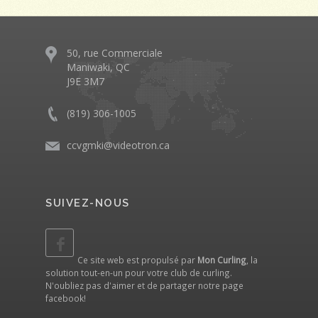
50, rue Commerciale
Maniwaki, QC
J9E 3M7
(819) 306-1005
ccvgmki@videotron.ca
SUIVEZ-NOUS
Ce site web est propulsé par
Mon Curling
, la
solution tout-en-un pour votre club de curling.
N'oubliez pas d'aimer et de partager notre
page
facebook
!