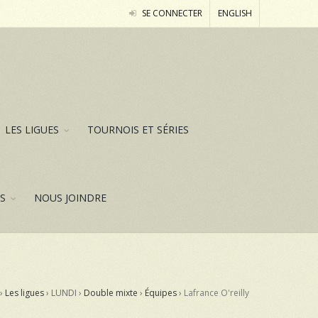
SE CONNECTER
ENGLISH
LES LIGUES
TOURNOIS ET SÉRIES
ES
NOUS JOINDRE
›
Les ligues
› LUNDI ›
Double mixte
›
Équipes
›
Lafrance O'reilly