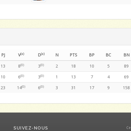
(x)
(x)
PJ
V
D
N
PTS
BP
BC
BN
(0)
(0)
13
8
3
2
18
10
5
89
(0)
(0)
10
6
3
1
13
7
4
69
(0)
(0)
23
14
6
3
31
17
9
158
Ce
SUIVEZ-NOUS