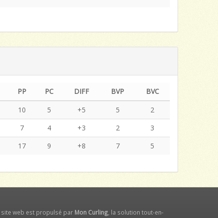
PP
PC
DIFF
BVP
BVC
10
5
+5
5
2
7
4
+3
2
3
17
9
+8
7
5
 site web est propulsé par
Mon Curling
, la solution tout-en-