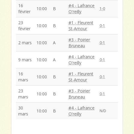
16
#4 - Lafrance
10:00
B
1-0
février
O'reilly
23
#1 - Fleurent
10:00
B
0-1
février
St-Amour
#3 - Poirier
2 mars
10:00
A
0-1
Bruneau
#4 - Lafrance
9 mars
10:00
A
0-1
O'reilly
16
#1 - Fleurent
10:00
B
0-1
mars
St-Amour
23
#3 - Poirier
10:00
B
0-1
mars
Bruneau
30
#4 - Lafrance
10:00
B
N/D
mars
O'reilly