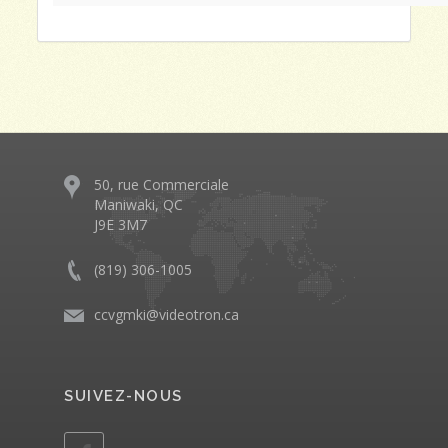
50, rue Commerciale
Maniwaki, QC
J9E 3M7
(819) 306-1005
ccvgmki@videotron.ca
SUIVEZ-NOUS