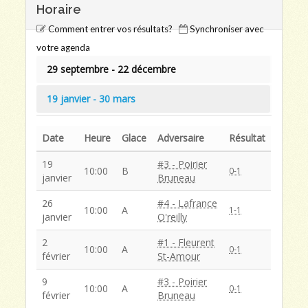
Horaire
Comment entrer vos résultats?
Synchroniser avec
votre agenda
29 septembre - 22 décembre
19 janvier - 30 mars
Date
Heure
Glace
Adversaire
Résultat
19
#3 - Poirier
10:00
B
0-1
janvier
Bruneau
26
#4 - Lafrance
10:00
A
1-1
janvier
O'reilly
2
#1 - Fleurent
10:00
A
0-1
février
St-Amour
9
#3 - Poirier
10:00
A
0-1
février
Bruneau