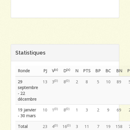
Statistiques
(x)
(x)
Ronde
PJ
V
D
N
PTS
BP
BC
BN
P
(0)
(0)
29
13
3
8
2
8
5
10
89
septembre
- 22
décembre
(0)
(0)
19 janvier
10
1
8
1
3
2
9
69
- 30 mars
(0)
(0)
Total
23
4
16
3
11
7
19
158