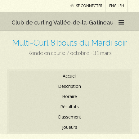
SE CONNECTER
ENGLISH
Club de curling Vallée‑de‑la‑Gatineau
Multi-Curl 8 bouts du Mardi soir
Ronde en cours: 7 octobre - 31 mars
Accueil
Description
Horaire
Résultats
Classement
Joueurs