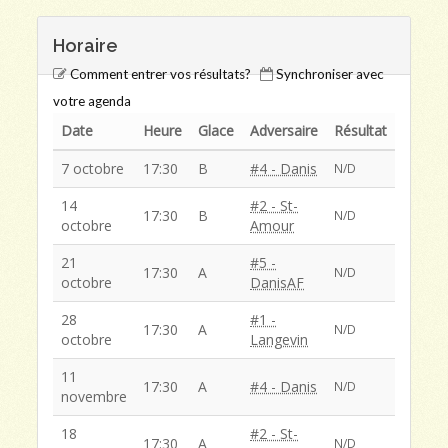
Horaire
Comment entrer vos résultats?
Synchroniser avec
votre agenda
Date
Heure
Glace
Adversaire
Résultat
7 octobre
17:30
B
#4 - Danis
N/D
14
#2 - St-
17:30
B
N/D
octobre
Amour
21
#5 -
17:30
A
N/D
octobre
DanisAF
28
#1 -
17:30
A
N/D
octobre
Langevin
11
17:30
A
#4 - Danis
N/D
novembre
18
#2 - St-
17:30
A
N/D