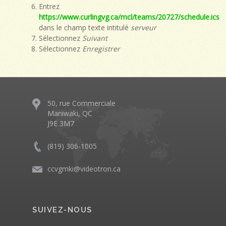
Entrez
https://www.curlingvg.ca/mcl/teams/20727/schedule.ics
dans le champ texte intitulé
serveur
Sélectionnez
Suivant
Sélectionnez
Enregistrer
50, rue Commerciale
Maniwaki, QC
J9E 3M7
(819) 306-1005
ccvgmki@videotron.ca
SUIVEZ-NOUS