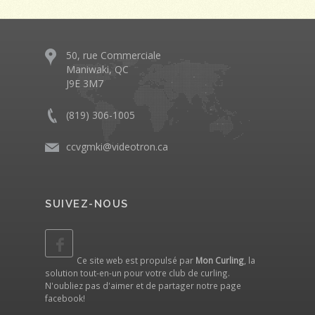
50, rue Commerciale
Maniwaki, QC
J9E 3M7
(819) 306-1005
ccvgmki@videotron.ca
SUIVEZ-NOUS
Ce site web est propulsé par
Mon Curling
, la
solution tout-en-un pour votre club de curling.
N'oubliez pas d'aimer et de partager notre
page
facebook
!