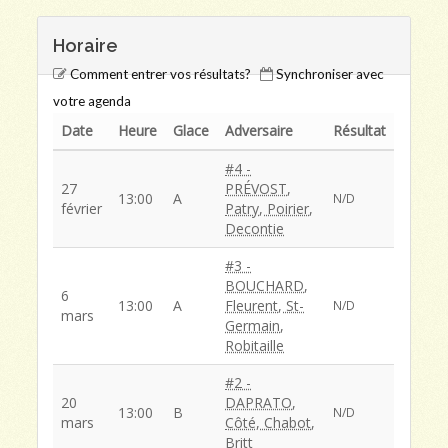
Horaire
Comment entrer vos résultats?
Synchroniser avec
votre agenda
Date
Heure
Glace
Adversaire
Résultat
#4 -
27
PRÉVOST,
13:00
A
N/D
février
Patry, Poirier,
Decontie
#3 -
BOUCHARD,
6
13:00
A
Fleurent, St-
N/D
mars
Germain,
Robitaille
#2 -
20
DAPRATO,
13:00
B
N/D
mars
Côté, Chabot,
Britt