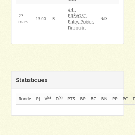
#4 -
27
PRÉVOST,
13:00
B
N/D
mars
Patry, Poirier,
Decontie
Statistiques
(x)
(x)
Ronde
PJ
V
D
PTS
BP
BC
BN
PP
PC