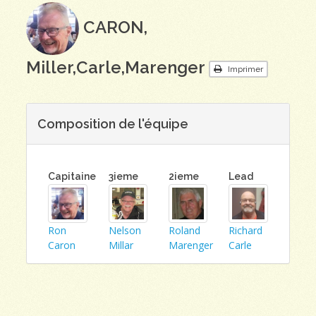
CARON,
Miller,Carle,Marenger
Imprimer
Composition de l'équipe
Capitaine
3ieme
2ieme
Lead
Ron
Nelson
Roland
Richard
Caron
Millar
Marenger
Carle