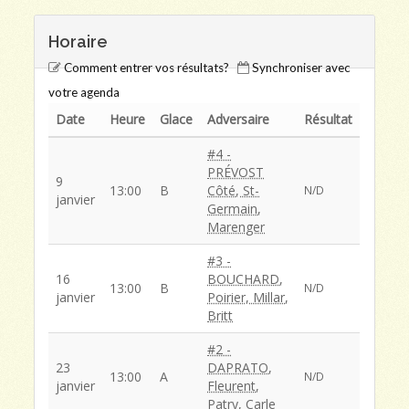
Horaire
Comment entrer vos résultats?
Synchroniser avec
votre agenda
Date
Heure
Glace
Adversaire
Résultat
#4 -
PRÉVOST
9
13:00
B
Côté, St-
N/D
janvier
Germain,
Marenger
#3 -
16
BOUCHARD,
13:00
B
N/D
janvier
Poirier, Millar,
Britt
#2 -
23
DAPRATO,
13:00
A
N/D
janvier
Fleurent,
Patry, Carle