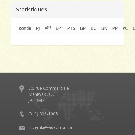
Statistiques
(x)
(x)
Ronde
PJ
V
D
PTS
BP
BC
BN
PP
PC
50, rue Commerciale
Maniwaki, QC
J9E 3M7
(819) 306-1005
ccvgmki@videotron.ca