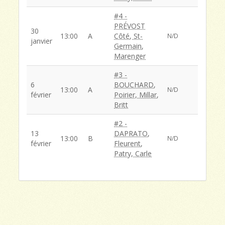
#4 -
PRÉVOST
30
13:00
A
Côté, St-
N/D
janvier
Germain,
Marenger
#3 -
6
BOUCHARD,
13:00
A
N/D
février
Poirier, Millar,
Britt
#2 -
13
DAPRATO,
13:00
B
N/D
février
Fleurent,
Patry, Carle