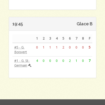
19:45
Glace B
1
2
3
4
5
6
7
8
F
#5 - G.
0
1
1
1
2
0
0
0
5
Boisvert
#1 - G. St-
4
0
0
0
0
2
1
0
7
Germain