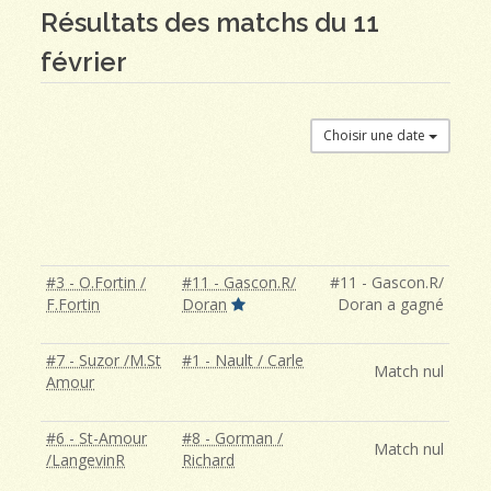
Résultats des matchs du 11
février
Choisir une date
#3 - O.Fortin /
#11 - Gascon.R/
#11 - Gascon.R/
F.Fortin
Doran
Doran a gagné
#7 - Suzor /M.St
#1 - Nault / Carle
Match nul
Amour
#6 - St-Amour
#8 - Gorman /
Match nul
/LangevinR
Richard