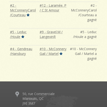
#2 -
#12 - Laramée. P
#2 -
McConneryCarol
/ C.St Amour
McConneryCarol
/Courteau
/Courteau a
gagné
#5 - Leduc
#9 - Gravel.M /
#5 - Leduc
/Houle
LangevinR
/Houle a gagné
#4 - Gendreau
#10 - McConnery
#10 - McConnery
/Hansbury
Gail / Martel
Gail / Martel a
gagné
50, rue Commerciale
Maniwaki, QC
J9E 3M7