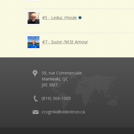
#5 - Leduc /Houle
#7 - Suzor /M.St Amour
50, rue Commerciale
Maniwaki, QC
J9E 3M7
(819) 306-1005
ccvgmki@videotron.ca