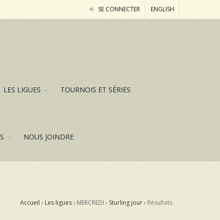
SE CONNECTER
ENGLISH
LES LIGUES
TOURNOIS ET SÉRIES
ES
NOUS JOINDRE
Accueil
›
Les ligues
› MERCREDI ›
Sturling jour
›
Résultats