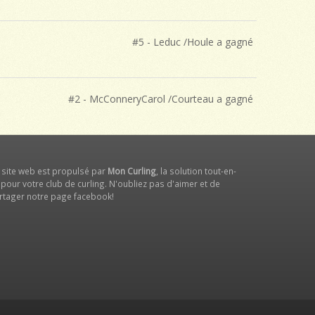
#5 - Leduc /Houle a gagné
#2 - McConneryCarol /Courteau a gagné
 site web est propulsé par
Mon Curling
, la solution tout-en-
 pour votre club de curling. N'oubliez pas d'aimer et de
rtager notre
page facebook
!