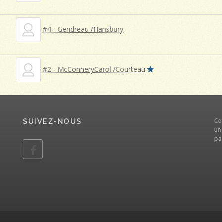
#4 - Gendreau /Hansbury
#2 - McConneryCarol /Courteau
Ce
SUIVEZ-NOUS
un
pa