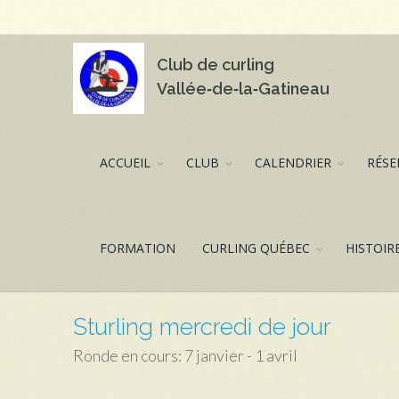
Club de curling
Vallée‑de‑la‑Gatineau
ACCUEIL
CLUB
CALENDRIER
RÉSE
FORMATION
CURLING QUÉBEC
HISTOIR
Sturling mercredi de jour
Ronde en cours: 7 janvier - 1 avril