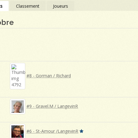
ts
Classement
Joueurs
obre
#8 - Gorman / Richard
#9 - Gravel.M / LangevinR
#6 - St-Amour /LangevinR