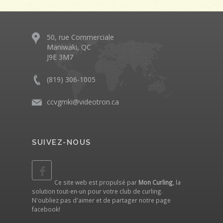
50, rue Commerciale
Maniwaki, QC
J9E 3M7
(819) 306-1005
ccvgmki@videotron.ca
SUIVEZ-NOUS
Ce site web est propulsé par
Mon Curling
, la
solution tout-en-un pour votre club de curling.
N'oubliez pas d'aimer et de partager notre
page
facebook
!