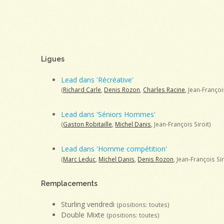
Ligues
Lead dans 'Récréative'
(
Richard Carle
,
Denis Rozon
,
Charles Racine
, Jean-Françoi
Lead dans 'Séniors Hommes'
(
Gaston Robitaille
,
Michel Danis
, Jean-François Siroit)
Lead dans 'Homme compétition'
(
Marc Leduc
,
Michel Danis
,
Denis Rozon
, Jean-François Sir
Remplacements
Sturling vendredi
(positions: toutes)
Double Mixte
(positions: toutes)