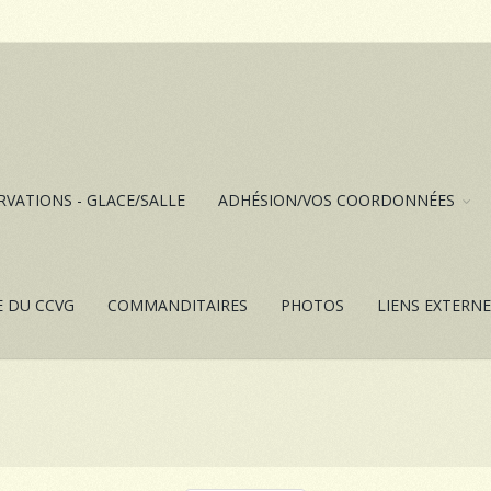
RVATIONS - GLACE/SALLE
ADHÉSION/VOS COORDONNÉES
E DU CCVG
COMMANDITAIRES
PHOTOS
LIENS EXTERN