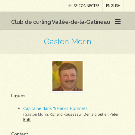
SE CONNECTER
ENGLISH
Club de curling Vallée‑de‑la‑Gatineau
Gaston Morin
Ligues
Capitaine dans 'Séniors Hommes'
(Gaston Morin,
Richard Rousseau
,
Denis Cloutier
,
Peter
Britt
)
Contact