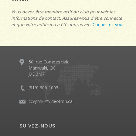
Vous devez être membre actif du club pour voir les
informations de contact. Assurez-vous d'être connecté
et que votre adhésion a été approuvée.
Connectez-vous
50, rue Commerciale
Maniwaki, QC
J9E 3M7
(819) 306-1005
ccvgmki@videotron.ca
SUIVEZ-NOUS