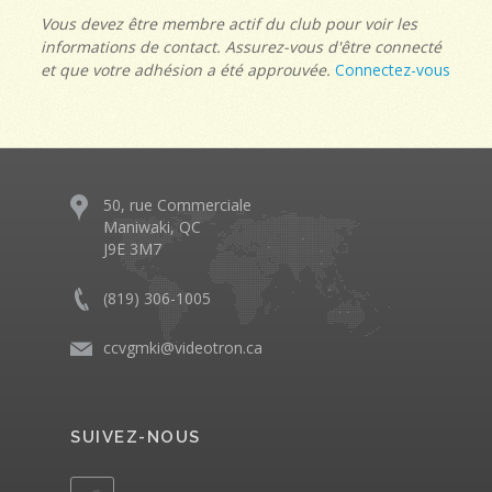
Vous devez être membre actif du club pour voir les
informations de contact. Assurez-vous d'être connecté
et que votre adhésion a été approuvée.
Connectez-vous
50, rue Commerciale
Maniwaki, QC
J9E 3M7
(819) 306-1005
ccvgmki@videotron.ca
SUIVEZ-NOUS