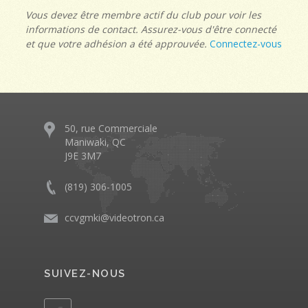
Vous devez être membre actif du club pour voir les
informations de contact. Assurez-vous d'être connecté
et que votre adhésion a été approuvée.
Connectez-vous
50, rue Commerciale
Maniwaki, QC
J9E 3M7
(819) 306-1005
ccvgmki@videotron.ca
SUIVEZ-NOUS