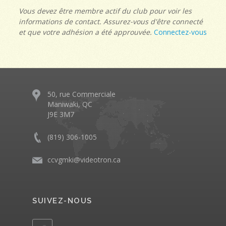
Vous devez être membre actif du club pour voir les
informations de contact. Assurez-vous d'être connecté
et que votre adhésion a été approuvée.
Connectez-vous
50, rue Commerciale
Maniwaki, QC
J9E 3M7
(819) 306-1005
ccvgmki@videotron.ca
SUIVEZ-NOUS