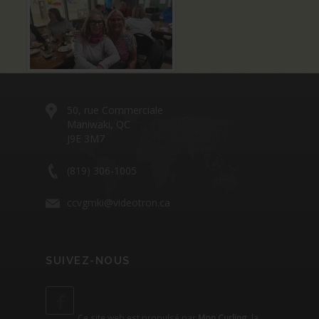
50, rue Commerciale
Maniwaki, QC
J9E 3M7
(819) 306-1005
ccvgmki@videotron.ca
SUIVEZ-NOUS
Ce site web est propulsé par
Mon Curling
, la