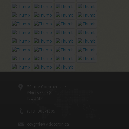
50, rue Commerciale
Maniwaki, QC
J9E 3M7
(819) 306-1005
ccvgmki@videotron.ca